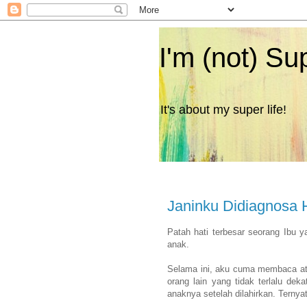
I'm (not) Su
It's about my super life!
Janinku Didiagnosa 
Patah hati terbesar seorang Ibu 
anak.
Selama ini, aku cuma membaca atau
orang lain yang tidak terlalu dek
anaknya setelah dilahirkan. Ternyat