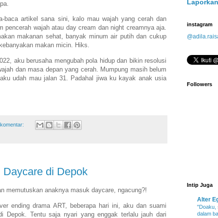
Laporkan
pa.
ca-baca artikel sana sini, kalo mau wajah yang cerah dan
instagram
um pencerah wajah atau day cream dan night creamnya aja.
makan makanan sehat, banyak minum air putih dan cukup
@adila.rais
g kebanyakan makan micin. Hiks.
22, aku berusaha mengubah pola hidup dan bikin resolusi
i wajah dan masa depan yang cerah. Mumpung masih belum
siaku udah mau jalan 31. Padahal jiwa ku kayak anak usia
Followers
 komentar:
 Daycare di Depok
Intip Juga
dan memutuskan anaknya masuk daycare, ngacung?!
Alter E
ver ending drama ART, beberapa hari ini, aku dan suami
"Doaku,
di Depok. Tentu saja nyari yang enggak terlalu jauh dari
dalam ba