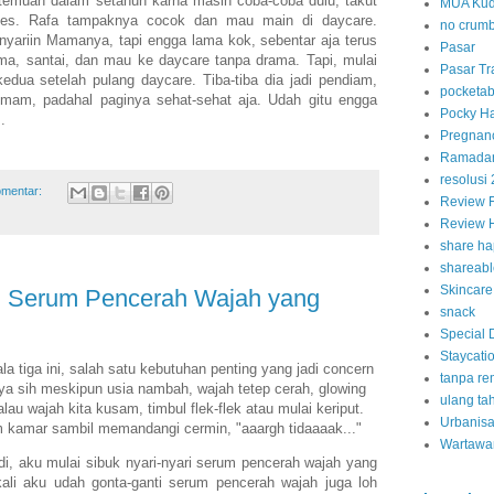
temuan dalam setahun karna masih coba-coba dulu, takut
MUA Ku
ses. Rafa tampaknya cocok dan mau main di daycare.
no crum
yariin Mamanya, tapi engga lama kok, sebentar aja terus
Pasar
ama, santai, dan mau ke daycare tanpa drama. Tapi, mulai
Pasar Tr
kedua setelah pulang daycare. Tiba-tiba dia jadi pendiam,
pocketab
mam, padahal paginya sehat-sehat aja. Udah gitu engga
Pocky Ha
.
Pregnan
Ramada
resolusi
omentar:
Review F
Review H
share ha
shareabl
Skincare
 Serum Pencerah Wajah yang
snack
Special 
Staycati
 tiga ini, salah satu kebutuhan penting yang jadi concern
tanpa r
a sih meskipun usia nambah, wajah tetep cerah, glowing
ulang ta
au wajah kita kusam, timbul flek-flek atau mulai keriput.
Urbanisa
m kamar sambil memandangi cermin, "aaargh tidaaaak..."
Wartawa
i, aku mulai sibuk nyari-nyari serum pencerah wajah yang
li aku udah gonta-ganti serum pencerah wajah juga loh