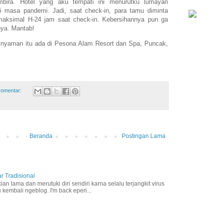
ira. Hotel yang aku tempati ini menurutku lumayan
i masa pandemi. Jadi, saat check-in, para tamu diminta
maksimal H-24 jam saat check-in. Kebersihannya pun ga
snya. Mantab!
 nyaman itu ada di Pesona Alam Resort dan Spa, Puncak,
komentar:
Beranda
Postingan Lama
r Tradisional
an lama dan merutuki diri sendiri karna selalu terjangkit virus
 kembali ngeblog. I'm back eperi...