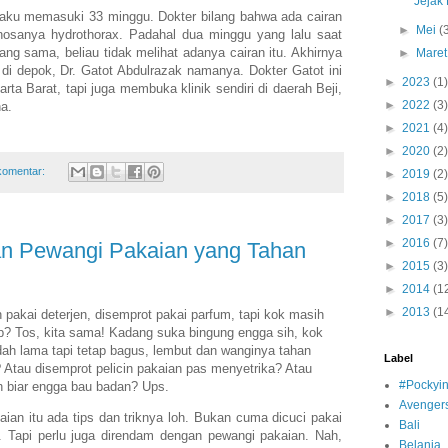
Jejak
aku memasuki 33 minggu. Dokter bilang bahwa ada cairan
►
Mei
(
nosanya hydrothorax. Padahal dua minggu yang lalu saat
ng sama, beliau tidak melihat adanya cairan itu. Akhirnya
►
Mare
 di depok, Dr. Gatot Abdulrazak namanya. Dokter Gatot ini
►
2023
(1)
ta Barat, tapi juga membuka klinik sendiri di daerah Beji,
►
2022
(3)
a.
►
2021
(4)
►
2020
(2)
komentar:
►
2019
(2)
►
2018
(5)
►
2017
(3)
►
2016
(7)
an Pewangi Pakaian yang Tahan
►
2015
(3)
►
2014
(1
►
2013
(1
 pakai deterjen, disemprot pakai parfum, tapi kok masih
p? Tos, kita sama! Kadang suka bingung engga sih, kok
ah lama tapi tetap bagus, lembut dan wanginya tahan
Label
 Atau disemprot pelicin pakaian pas menyetrika? Atau
#Pockyi
uh biar engga bau badan? Ups.
Avengers:
ian itu ada tips dan triknya loh. Bukan cuma dicuci pakai
Bali
ja. Tapi perlu juga direndam dengan pewangi pakaian. Nah,
Belanja