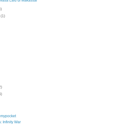
 Masa Lalu di Makassar
3)
t
(1)
2)
4)
nmypocket
 Infinity War