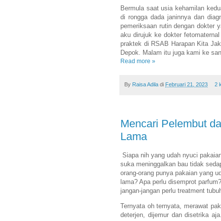
Bermula saat usia kehamilan kedu
di rongga dada janinnya dan diag
pemeriksaan rutin dengan dokter ya
aku dirujuk ke dokter fetomaternal
praktek di RSAB Harapan Kita Jakar
Depok. Malam itu juga kami ke san
Read more »
By
Raisa Adila
di
Februari 21, 2023
2 
Mencari Pelembut d
Lama
Siapa nih yang udah nyuci pakaian
suka meninggalkan bau tidak seda
orang-orang punya pakaian yang ud
lama? Apa perlu disemprot parfum?
jangan-jangan perlu treatment tub
Ternyata oh ternyata, merawat paka
deterjen, dijemur dan disetrika a