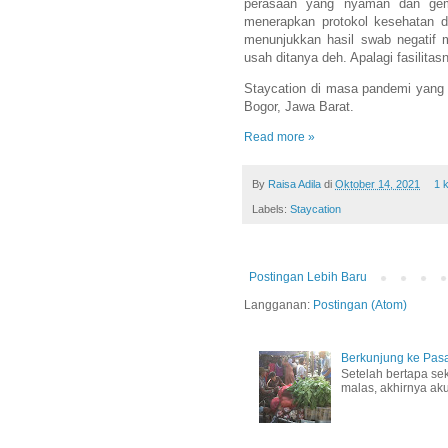
perasaan yang nyaman dan gemb
menerapkan protokol kesehatan d
menunjukkan hasil swab negatif 
usah ditanya deh. Apalagi fasilita
Staycation di masa pandemi yang
Bogor, Jawa Barat.
Read more »
By
Raisa Adila
di
Oktober 14, 2021
1 
Labels:
Staycation
Postingan Lebih Baru
Langganan:
Postingan (Atom)
Berkunjung ke Pasa
Setelah bertapa seki
malas, akhirnya aku