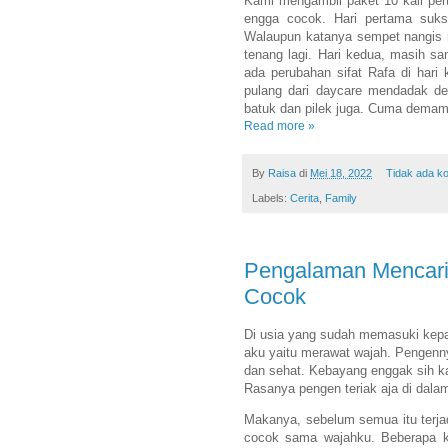
Kami mengambil paket 10 kali per
engga cocok. Hari pertama suk
Walaupun katanya sempet nangis n
tenang lagi. Hari kedua, masih s
ada perubahan sifat Rafa di hari 
pulang dari daycare mendadak de
batuk dan pilek juga. Cuma demam
Read more »
By
Raisa
di
Mei 18, 2022
Tidak ada k
Labels:
Cerita
,
Family
Pengalaman Mencari
Cocok
Di usia yang sudah memasuki kepala
aku yaitu merawat wajah. Pengenny
dan sehat. Kebayang enggak sih kal
Rasanya pengen teriak aja di dala
Makanya, sebelum semua itu terjad
cocok sama wajahku. Beberapa ka