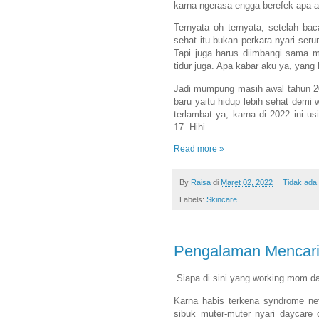
karna ngerasa engga berefek apa-a
Ternyata oh ternyata, setelah ba
sehat itu bukan perkara nyari ser
Tapi juga harus diimbangi sama 
tidur juga. Apa kabar aku ya, yan
Jadi mumpung masih awal tahun 20
baru yaitu hidup lebih sehat dem
terlambat ya, karna di 2022 ini u
17. Hihi
Read more »
By
Raisa
di
Maret 02, 2022
Tidak ada
Labels:
Skincare
Pengalaman Mencari
Siapa di sini yang working mom 
Karna habis terkena syndrome ne
sibuk muter-muter nyari daycare 