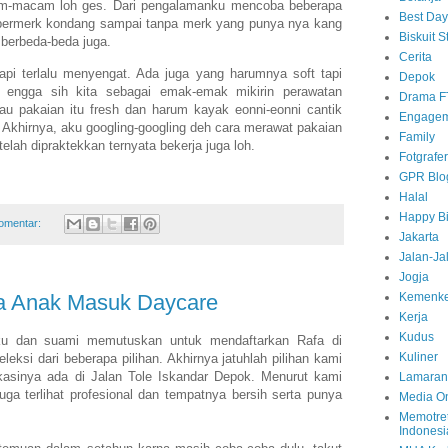
am-macam loh ges. Dari pengalamanku mencoba beberapa
Best Day
 bermerk kondang sampai tanpa merk yang punya nya kang
Biskuit S
 berbeda-beda juga.
Cerita
pi terlalu menyengat. Ada juga yang harumnya soft tapi
Depok
 engga sih kita sebagai emak-emak mikirin perawatan
Drama F
au pakaian itu fresh dan harum kayak eonni-eonni cantik
Engagem
 Akhirnya, aku googling-googling deh cara merawat pakaian
Family
lah dipraktekkan ternyata bekerja juga loh.
Fotgrafe
GPR Blo
Halal
Happy Bi
komentar:
Jakarta
Jalan-Ja
Jogja
Kemenk
a Anak Masuk Daycare
Kerja
Kudus
ku dan suami memutuskan untuk mendaftarkan Rafa di
Kuliner
eksi dari beberapa pilihan. Akhirnya jatuhlah pilihan kami
kasinya ada di Jalan Tole Iskandar Depok. Menurut kami
Lamaran
uga terlihat profesional dan tempatnya bersih serta punya
Media On
Memotret
Indonesi