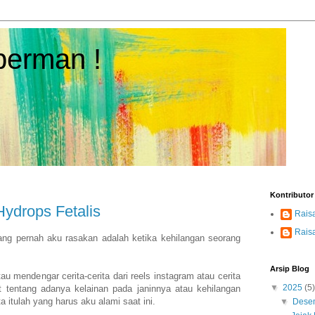
perman !
Kontributor
Hydrops Fetalis
Raisa
Rais
yang pernah aku rasakan adalah ketika kehilangan seorang
Arsip Blog
 mendengar cerita-cerita dari reels instagram atau cerita
▼
2025
(5)
at tentang adanya kelainan pada janinnya atau kehilangan
a itulah yang harus aku alami saat ini.
▼
Dese