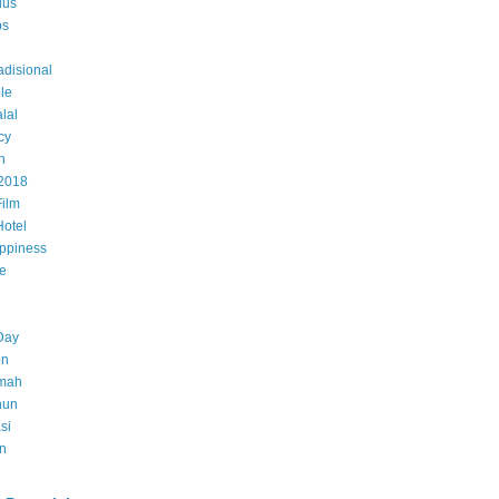
dus
bs
adisional
le
lal
cy
n
 2018
ilm
otel
ppiness
e
Day
on
emah
hun
si
n