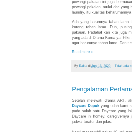
pewangi pakaian ini juga bermac
pewangi pakaian, mulai dari yang
laundry, itu kualitas keharumannya
Ada yang harumnya tahan lama ta
kurang tahan lama. Duh, pusing
pakaian. Padahal kan kita juga m
yang ada di Drama Korea ya. Hiks.
agar harumnya tahan lama. Dan sete
Read more »
By
Raisa
di
Juni 13, 2022
Tidak ada 
Pengalaman Pertam
Setelah melewati drama ART, a
Daycare Depok
yang udah kami sel
pada salah satu Daycare yang lo
Daycare ini homey, caregivernya j
jadwal teratur dan jelas.