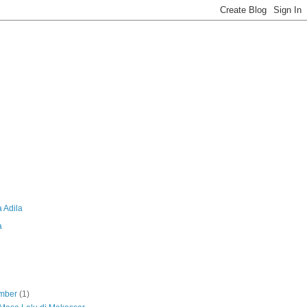
 Adila
a
mber
(1)