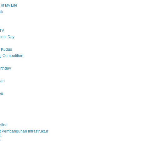
 of My Life
tik
TV
ent Day
r Kudus
g Competition
rthday
lan
eu
line
 Pembangunan Infrastruktur
a