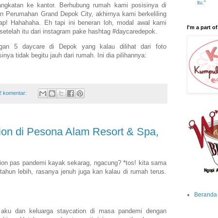
itu."
ngkatan ke kantor. Berhubung rumah kami posisinya di
n Perumahan Grand Depok City, akhirnya kami berkeliling
p! Hahahaha. Eh tapi ini beneran loh, modal awal kami
I'm a part of
setelah itu dari instagram pake hashtag #daycaredepok.
gan 5 daycare di Depok yang kalau dilihat dari foto
nya tidak begitu jauh dari rumah. Ini dia pilihannya:
2 komentar:
on di Pesona Alam Resort & Spa,
ion pas pandemi kayak sekarag, ngacung? *tos! kita sama
tahun lebih, rasanya jenuh juga kan kalau di rumah terus.
Beranda
 aku dan keluarga staycation di masa pandemi dengan