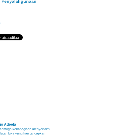
 Penyalahgunaan
a
go Adeela
 semoga kebahagiaan menyertaimu
lutan luka yang kau tancapkan