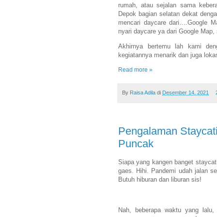
rumah, atau sejalan sama kebera
Depok bagian selatan dekat denga
mencari daycare dari….Google Ma
nyari daycare ya dari Google Map, 
Akhirnya bertemu lah kami den
kegiatannya menarik dan juga lokasi
Read more »
By
Raisa Adila
di
Desember 14, 2021
Pengalaman Staycati
Puncak
Siapa yang kangen banget staycat
gaes. Hihi. Pandemi udah jalan se
Butuh hiburan dan liburan sis!
Nah, beberapa waktu yang lalu,