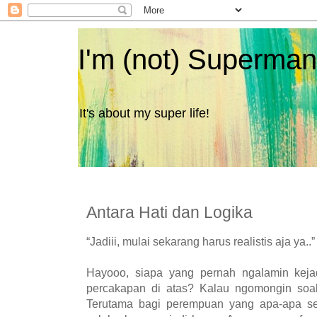
I'm (not) Superman
It's about my super life!
Antara Hati dan Logika
“Jadiii, mulai sekarang harus realistis aja ya..
Hayooo, siapa yang pernah ngalamin keja
percakapan di atas?
Kalau ngomongin soal
Terutama bagi perempuan yang apa-apa se