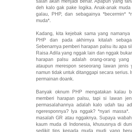
salah akan menjadi benar. Apapun yang fana 
deh kalo gak pake logika. Anak-anak muda 
galau, PHP, dan sebagainya *becermin* *
muda*.
Kadang, kita kejebak sama yang namanya 
PHP dan pada akhirnya kitalah sebaga
Sebenarnya pemberi harapan palsu itu apa s
Raisa Adila yang nggak lain dan nggak bukan 
harapan palsu adalah orang-orang yang
ataupun merespon seseorang lawan jenis
namun tidak untuk ditanggapi secara serius. 
permainan doank.
Banyak oknum PHP mengatakan kalau beb
memberi harapan palsu, tapi si lawan jen
permasalahannya adalah kalo udah tau ad
ngeresponnya? Iya nggak? *nyari massa*. U
masalah GR atau nggaknya. Supaya wabah i
kaum muda di Indonesia, khususnya di duni
sedikit tips kepada muda mudi yang beru