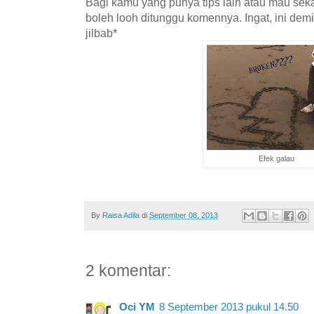
Bagi kamu yang punya tips lain atau mau sek
boleh looh ditunggu komennya. Ingat, ini dem
jilbab*
Efek galau
By
Raisa Adila
di
September 08, 2013
2 komentar:
Oci YM
8 September 2013 pukul 14.50