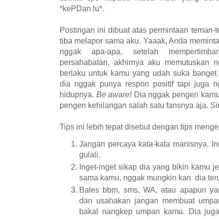
*kePDan lu*.
Postingan ini dibuat atas permintaan teman-t
tiba melapor sama aku. Yaaak, Anda meminta 
nggak apa-apa, setelah mempertimb
persahabatan, akhirnya aku memutuskan nge
berlaku untuk kamu yang udah suka banget 
dia nggak punya respon positif tapi juga 
hidupnya.
Be aware!
Dia nggak pengen kamu 
pengen kehilangan salah satu fansnya aja. S
Tips ini lebih tepat disebut dengan tips meng
Jangan percaya kata-kata manisnya. In
gulali.
Inget-inget sikap dia yang bikin kamu j
sama kamu, nggak mungkin kan dia teru
Bales bbm, sms, WA, atau apapun yan
dan usahakan jangan membuat umpan
bakal nangkep umpan kamu. Dia jug