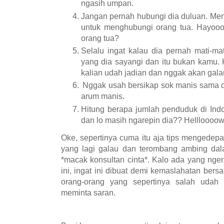
ngasih umpan.
J
angan pernah hubungi dia duluan. Me
untuk menghubungi orang tua. Hayooo
orang tua?
Selalu ingat kalau dia pernah mati-m
yang dia sayangi dan itu bukan kamu. 
kalian udah jadian dan nggak akan galau
Nggak usah bersikap sok manis sama di
arum manis.
Hitung berapa jumlah penduduk di Indo
dan lo masih ngarepin dia?? Hellloooo
Oke, sepertinya cuma itu aja tips mengedep
yang lagi galau dan terombang ambing dal
*macak konsultan cinta*. Kalo ada yang nge
ini, ingat ini dibuat demi kemaslahatan ber
orang-orang yang sepertinya salah udah
meminta saran.