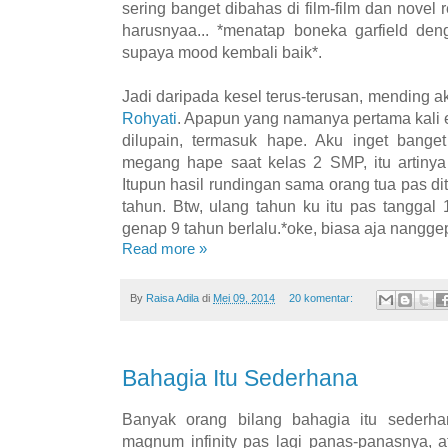
sering banget dibahas di film-film dan novel 
harusnyaa... *menatap boneka garfield den
supaya mood kembali baik*.
Jadi daripada kesel terus-terusan, mending 
Rohyati
. Apapun yang namanya pertama kali
dilupain, termasuk hape. Aku inget banget
megang hape saat kelas 2 SMP, itu artinya
Itupun hasil rundingan sama orang tua pas d
tahun. Btw, ulang tahun ku itu pas tanggal
genap 9 tahun berlalu.*oke, biasa aja nanggep
Read more »
By
Raisa Adila
di
Mei 09, 2014
20 komentar:
Bahagia Itu Sederhana
Banyak orang bilang bahagia itu sederh
magnum infinity pas lagi panas-panasnya, a