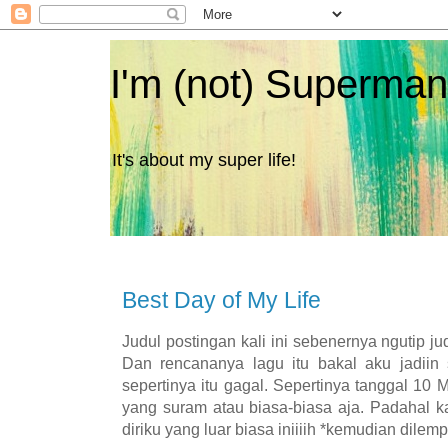
I'm (not) Superman
It's about my super life!
Best Day of My Life
Judul postingan kali ini sebenernya ngutip ju
Dan rencananya lagu itu bakal aku jadiin s
sepertinya itu gagal. Sepertinya tanggal 10 
yang suram atau biasa-biasa aja. Padahal ka
diriku yang luar biasa iniiiih *kemudian dilemp