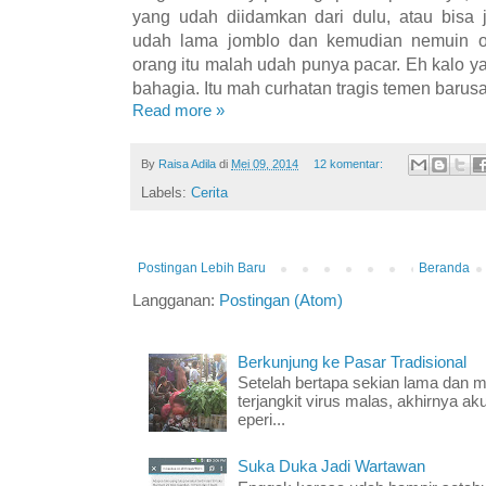
yang udah diidamkan dari dulu, atau bisa
udah lama jomblo dan kemudian nemuin ora
orang itu malah udah punya pacar. Eh kalo ya
bahagia. Itu mah curhatan tragis temen barusa
Read more »
By
Raisa Adila
di
Mei 09, 2014
12 komentar:
Labels:
Cerita
Postingan Lebih Baru
Beranda
Langganan:
Postingan (Atom)
Berkunjung ke Pasar Tradisional
Setelah bertapa sekian lama dan mer
terjangkit virus malas, akhirnya ak
eperi...
Suka Duka Jadi Wartawan