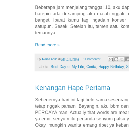
Beberapa jam menjelang tanggal 10, aku dap
harepin ada di samping aku malah nggak bi
banget. Ibarat kamu lagi ngadain konser
satupun. Sesek. Setelah itu, temen satu ko
temannya.
Read more »
By
Raisa Adila
di
Mei 10, 2014
11 komentar:
Labels:
Best Day of My Life
,
Cerita
,
Happy Birthday
,
S
Kenangan Hape Pertama
Sebenernya hari ini lagi bete sama seseora
tetap nggak paham. Bayangin, aku bbm denga
PERCAYA man! Actually that words are meani
ya emot senyum itu pertanda senyum palsu 
Okay, mungkin wanita emang ribet ya keban