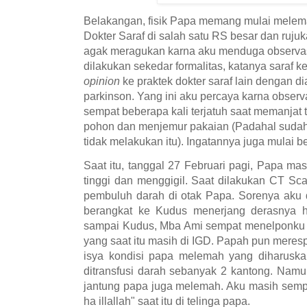
Belakangan, fisik Papa memang mulai melema
Dokter Saraf di salah satu RS besar dan ruju
agak meragukan karna aku menduga observa
dilakukan sekedar formalitas, katanya saraf ke
opinion
ke praktek dokter saraf lain dengan d
parkinson. Yang ini aku percaya karna obser
sempat beberapa kali terjatuh saat memanjat
pohon dan menjemur pakaian (Padahal sudah s
tidak melakukan itu). Ingatannya juga mulai b
Saat itu, tanggal 27 Februari pagi, Papa 
tinggi dan menggigil. Saat dilakukan CT Sc
pembuluh darah di otak Papa. Sorenya aku 
berangkat ke Kudus menerjang derasnya 
sampai Kudus, Mba Ami sempat menelponku
yang saat itu masih di IGD. Papah pun meresp
isya kondisi papa melemah yang diharusk
ditransfusi darah sebanyak 2 kantong. Namu
jantung papa juga melemah. Aku masih sempa
ha illallah" saat itu di telinga papa.