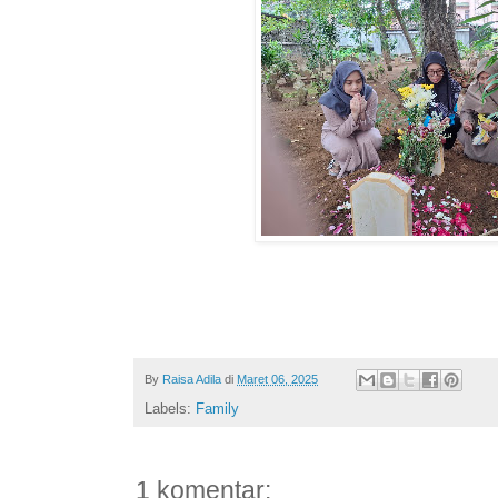
By
Raisa Adila
di
Maret 06, 2025
Labels:
Family
1 komentar: