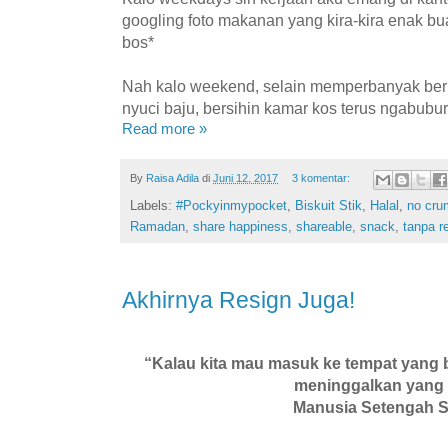
googling foto makanan yang kira-kira enak bu
bos*
Nah kalo weekend, selain memperbanyak beri
nyuci baju, bersihin kamar kos terus ngabubu
Read more »
By
Raisa Adila
di
Juni 12, 2017
3 komentar:
Labels:
#Pockyinmypocket
,
Biskuit Stik
,
Halal
,
no cru
Ramadan
,
share happiness
,
shareable
,
snack
,
tanpa 
Akhirnya Resign Juga!
“Kalau kita mau masuk ke tempat yang b
meninggalkan yang 
Manusia Setengah 