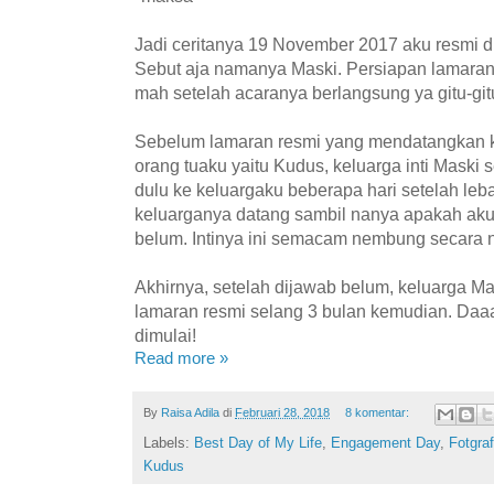
Jadi ceritanya 19 November 2017 aku resmi d
Sebut aja namanya Maski. Persiapan lamara
mah setelah acaranya berlangsung ya gitu-gitu
Sebelum lamaran resmi yang mendatangkan ke
orang tuaku yaitu Kudus, keluarga inti Maski
dulu ke keluargaku beberapa hari setelah lebara
keluarganya datang sambil nanya apakah aku
belum. Intinya ini semacam nembung secara no
Akhirnya, setelah dijawab belum, keluarga M
lamaran resmi selang 3 bulan kemudian. Daaaan
dimulai!
Read more »
By
Raisa Adila
di
Februari 28, 2018
8 komentar:
Labels:
Best Day of My Life
,
Engagement Day
,
Fotgra
Kudus