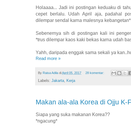
Holaaaa... Jadi ini postingan keduaku di t
cepet berlalu. Udah April aja, padahal po
dilempar sendal karna malesnya kebangetan*
Sebenernya sih di postingan kali ini pengen
*trus dilempar kaos kaki bekas karna udah bas
Yahh, daripada enggak sama sekali ya kan..
Read more »
By
Raisa Adila
di
April 05, 2017
28 komentar:
Labels:
Jakarta
,
Kerja
Makan ala-ala Korea di Ojju K-
Siapa yang suka makanan Korea??
*ngacung*