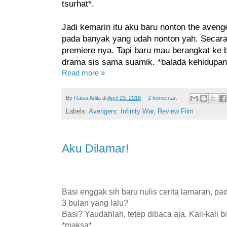
tsurhat*.
Jadi kemarin itu aku baru nonton the avenge
pada banyak yang udah nonton yah. Secara
premiere nya. Tapi baru mau berangkat ke 
drama sis sama suamik. *balada kehidupan
Read more »
By
Raisa Adila
di
April 29, 2018
2 komentar:
Labels:
Avengers: Infinity War
,
Review Film
Aku Dilamar!
Basi enggak sih baru nulis cerita lamaran, p
3 bulan yang lalu?
Basi? Yaudahlah, tetep dibaca aja. Kali-kali 
*maksa*