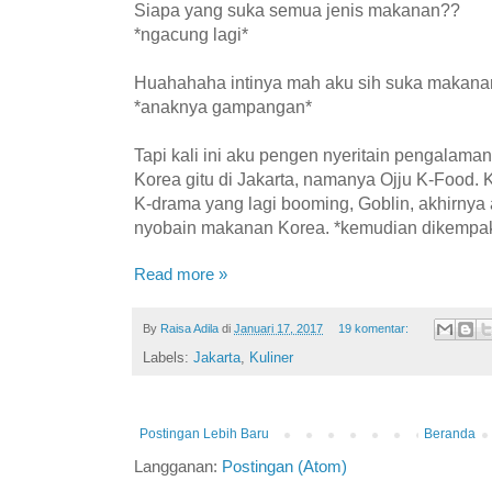
Siapa yang suka semua jenis makanan??
*ngacung lagi*
Huahahaha intinya mah aku sih suka makanan
*anaknya gampangan*
Tapi kali ini aku pengen nyeritain pengalaman
Korea gitu di Jakarta, namanya Ojju K-Food.
K-drama yang lagi booming, Goblin, akhirny
nyobain makanan Korea. *kemudian dikempa
Read more »
By
Raisa Adila
di
Januari 17, 2017
19 komentar:
Labels:
Jakarta
,
Kuliner
Postingan Lebih Baru
Beranda
Langganan:
Postingan (Atom)