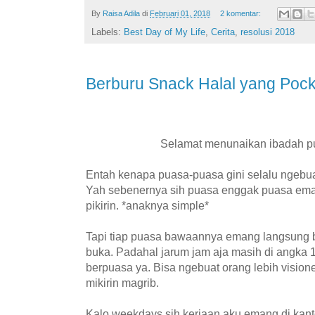
By
Raisa Adila
di
Februari 01, 2018
2 komentar:
Labels:
Best Day of My Life
,
Cerita
,
resolusi 2018
Berburu Snack Halal yang Pock
Selamat menunaikan ibadah p
Entah kenapa puasa-puasa gini selalu ngebu
Yah sebenernya sih puasa enggak puasa em
pikirin. *anaknya simple*
Tapi tiap puasa bawaannya emang langsung b
buka. Padahal jarum jam aja masih di angka 1
berpuasa ya. Bisa ngebuat orang lebih vision
mikirin magrib.
Kalo weekdays sih kerjaan aku emang di kanto