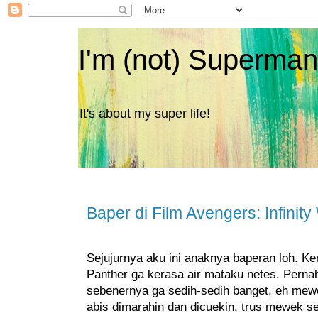
I'm (not) Superman
It's about my super life!
Baper di Film Avengers: Infinity
Sejujurnya aku ini anaknya baperan loh. Ke
Panther ga kerasa air mataku netes. Pernah
sebenernya ga sedih-sedih banget, eh mewek
abis dimarahin dan dicuekin, trus mewek se